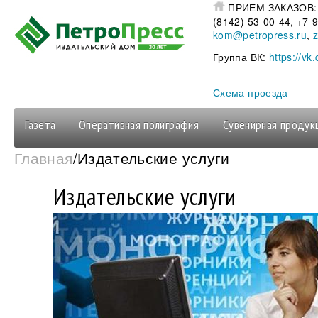
Перейти к основному содержанию
ПРИЕМ ЗАКАЗОВ
(8142) 53-00-44, +7
kom@petropress.ru
,
Группа ВК:
https://vk
Схема проезда
Газета
Оперативная полиграфия
Сувенирная продук
Вы здесь
Главная
/Издательские услуги
Издательские услуги