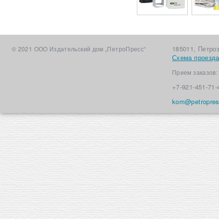
Печати,
Издате
штампы за 1
усл
день
185011, Петро
© 2021 ООО Издательский дом „ПетроПресс“
Схема проезд
Прием заказов
+7-921-451-71-
kom@petropres